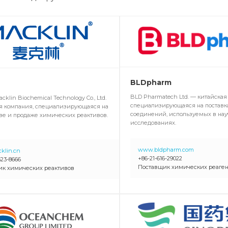
BLDpharm
BLD Pharmatech Ltd. — китайская
cklin Biochemical Technology Co., Ltd.
специализирующаяся на поставк
я компания, специализирующаяся на
соединений, используемых в на
ве и продаже химических реактивов.
исследованиях.
www.bldpharm.com
klin.cn
+86-21-616-29022
623-8666
Поставщик химических реаген
ик химических реактивов