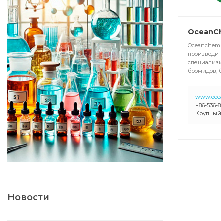
OceanC
Oceanchem 
производит
специализи
бромидов, 
www.oce
+86-536-
Крупный
Новости