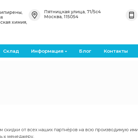
Назад
Назад
Пятницкая улица, 71/5с4
типирены,
Москва, 115054
ая
ская химия,
 OceanСhem
Органические антипирены
Неорганические
антипирены
е
Бромированные
органические антипирены
Бромированные кислоты и
ангидриды
Склад
Информация
Блог
Контакты
кие
Фосфоросодержащие
органические антипирены
Металлические оксиды и
соли
Безгалогенные
органические антипирены
Фосфоросодержащие
неорганические
антипирены
м скидки от всех наших партнёров на всю производимую ими 
ь к менеджеру.