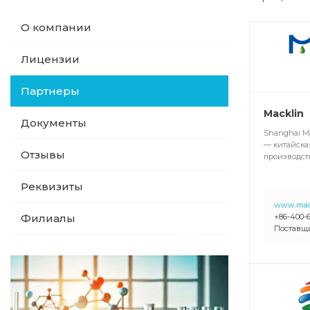
О компании
Лицензии
Партнеры
Macklin
Документы
Shanghai Ma
— китайска
Отзывы
производст
Реквизиты
www.mac
Филиалы
+86-400-
Поставщ