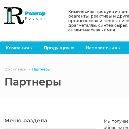
Назад
Назад
Назад
Назад
Назад
Химическая продукция: ан
реагенты, реактивы и друг
органическая и неорганиче
Компания
Продукция
Направления
Информация
Антипирены
драгметаллы, синтез сырья,
аналитическая химия
О компании
Антипирены
Антипирены
Новости
Органически
OceanСhem
антипирены
Компания
Продукция
Направления
Лицензии
Отвердители
Акции
Химические реактивы
Неорганичес
Macklin
антипирены
Партнеры
Вопрос-ответ
О компании
Партнеры
Химические реагенты
Партнеры
Документы
Политика
3ASenrise
конфиденциальности
Отзывы
Химические вещества
BLDpharm
Реквизиты
Меню раздела
Мы получае
Филиалы
обращайтес