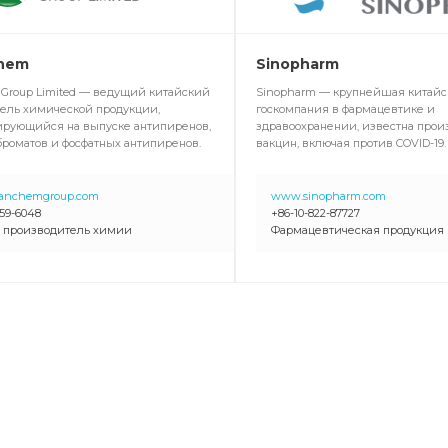
hem
Sinopharm
Group Limited — ведущий китайский
Sinopharm — крупнейшая китайс
ель химической продукции,
госкомпания в фармацевтике и
рующийся на выпуске антипиренов,
здравоохранении, известна прои
броматов и фосфатных антипиренов.
вакцин, включая против COVID-19.
anchemgroup.com
www.sinopharm.com
859-6048
+86-10-822-87727
 производитель химии
Фармацевтическая продукция