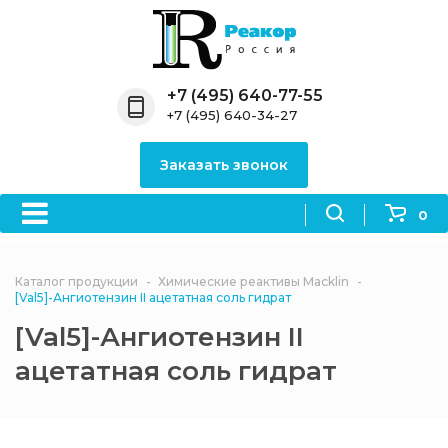
Назад
Назад
Назад
Назад
Назад
Компания
Продукция
Направления
Информация
Антипирены
+7 (495) 640-77-55
+7 (495) 640-34-27
О компании
Антипирены
Антипирены
Новости
Органически
OceanСhem
антипирены
Заказать звонок
Лицензии
Отвердители
Акции
Химические реактивы
Неорганичес
Macklin
антипирены
0
Партнеры
Вопрос-ответ
Химические реагенты
Документы
Политика
Каталог продукции
Химические реактивы Macklin
3ASenrise
конфиденциальности
[Val5]-Ангиотензин II ацетатная соль гидрат
Отзывы
[Val5]-Ангиотензин II
Химические вещества
BLDpharm
ацетатная соль гидрат
Реквизиты
Филиалы