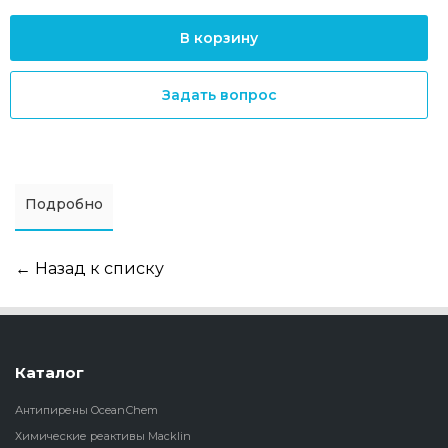
В корзину
Задать вопрос
Подробно
← Назад к списку
Каталог
Антипирены OceanСhem
Химические реактивы Macklin