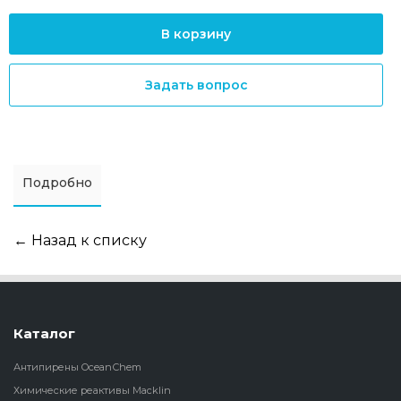
В корзину
Задать вопрос
Подробно
← Назад к списку
Каталог
Антипирены OceanСhem
Химические реактивы Macklin