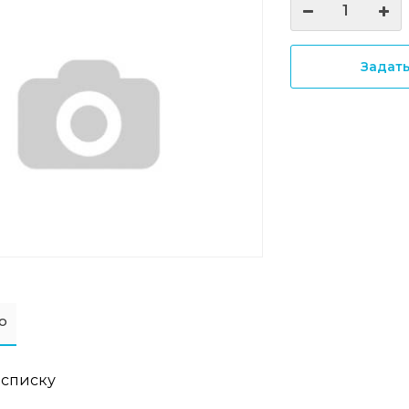
Задат
о
 списку