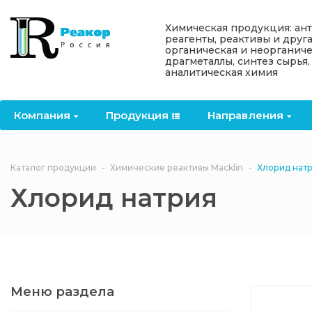
Назад
Назад
Назад
Назад
Назад
Химическая продукция: ан
реагенты, реактивы и друг
органическая и неорганиче
Компания
Продукция
Направления
Информация
Антипирены
драгметаллы, синтез сырья,
аналитическая химия
О компании
Антипирены
Антипирены
Новости
Органически
OceanСhem
антипирены
Компания
Продукция
Направления
Лицензии
Отвердители
Акции
Химические реактивы
Неорганичес
Macklin
антипирены
Партнеры
Вопрос-ответ
Каталог продукции
Химические реактивы Macklin
Хлорид нат
Химические реагенты
Хлорид натрия
Документы
Политика
3ASenrise
конфиденциальности
Отзывы
Химические вещества
BLDpharm
Реквизиты
Меню раздела
Филиалы