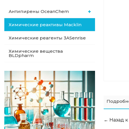
Антипирены OceanСhem
Химические реактивы Macklin
Химические реагенты 3ASenrise
Химические вещества
BLDpharm
Подробн
← Назад к