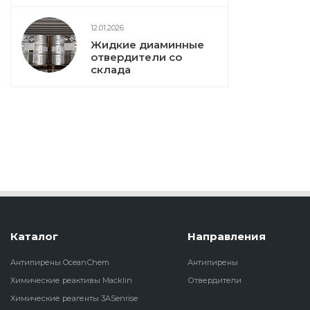
12.01.2026
Жидкие диаминные
отвердители со
склада
Каталог
Направления
Антипирены OceanСhem
Антипирены
Химические реактивы Macklin
Отвердители
Химические реагенты 3ASenrise