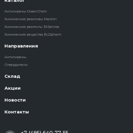
Каталог
Антипирены OceanСhem
Химические реактивы Macklin
Химические реагенты 3ASenrise
Химические вещества BLDpharm
Направления
Антипирены
Отвердители
Склад
Акции
Новости
Контакты
+7 (495) 640-77-55