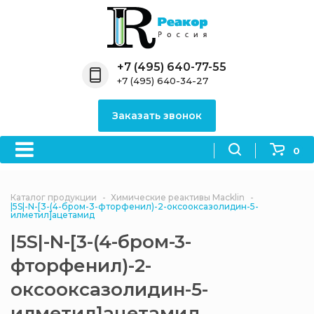
Назад
Назад
Назад
Назад
Назад
Компания
Продукция
Направления
Информация
Антипирены
+7 (495) 640-77-55
+7 (495) 640-34-27
О компании
Антипирены
Антипирены
Новости
Органически
OceanСhem
антипирены
Заказать звонок
Лицензии
Отвердители
Акции
Химические реактивы
Неорганичес
Macklin
антипирены
0
Партнеры
Вопрос-ответ
Химические реагенты
Документы
Политика
Каталог продукции
Химические реактивы Macklin
3ASenrise
конфиденциальности
|5S|-N-[3-(4-бром-3-фторфенил)-2-оксооксазолидин-5-
илметил]ацетамид
Отзывы
Химические вещества
|5S|-N-[3-(4-бром-3-
BLDpharm
фторфенил)-2-
Реквизиты
оксооксазолидин-5-
Филиалы
илметил]ацетамид