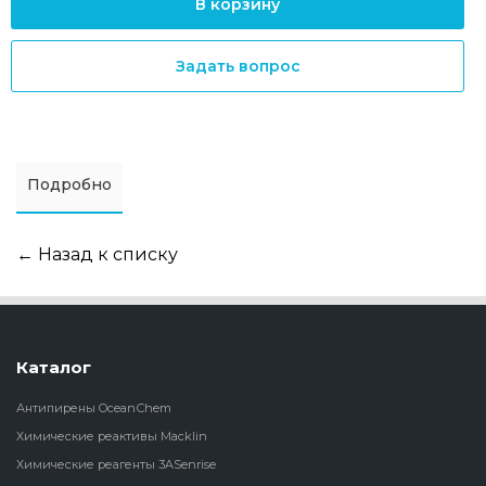
В корзину
Задать вопрос
Подробно
← Назад к списку
Каталог
Антипирены OceanСhem
Химические реактивы Macklin
Химические реагенты 3ASenrise