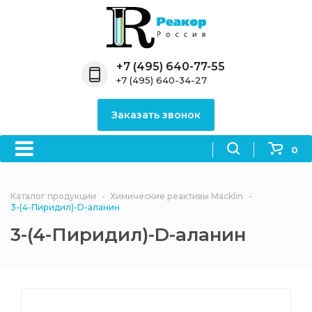
Назад
Назад
Назад
Назад
Назад
Компания
Продукция
Направления
Информация
Антипирены
+7 (495) 640-77-55
+7 (495) 640-34-27
О компании
Антипирены
Антипирены
Новости
Органически
OceanСhem
антипирены
Заказать звонок
Лицензии
Отвердители
Акции
Химические реактивы
Неорганичес
Macklin
антипирены
0
Партнеры
Вопрос-ответ
Химические реагенты
Документы
Политика
Каталог продукции
Химические реактивы Macklin
3ASenrise
конфиденциальности
3-(4-Пиридил)-D-аланин
Отзывы
3-(4-Пиридил)-D-аланин
Химические вещества
BLDpharm
Реквизиты
Филиалы