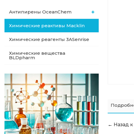
Антипирены OceanСhem
Химические реактивы Macklin
Химические реагенты 3ASenrise
Химические вещества
BLDpharm
Подробн
← Назад к