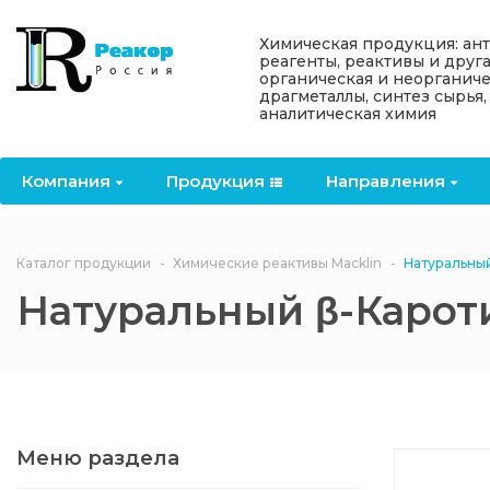
Назад
Назад
Назад
Назад
Назад
Химическая продукция: ан
реагенты, реактивы и друг
органическая и неорганиче
Компания
Продукция
Направления
Информация
Антипирены
драгметаллы, синтез сырья,
аналитическая химия
О компании
Антипирены
Антипирены
Новости
Органически
OceanСhem
антипирены
Компания
Продукция
Направления
Лицензии
Отвердители
Акции
Химические реактивы
Неорганичес
Macklin
антипирены
Партнеры
Вопрос-ответ
Каталог продукции
Химические реактивы Macklin
Натуральны
Химические реагенты
Натуральный β-Карот
Документы
Политика
3ASenrise
конфиденциальности
Отзывы
Химические вещества
BLDpharm
Реквизиты
Меню раздела
Филиалы