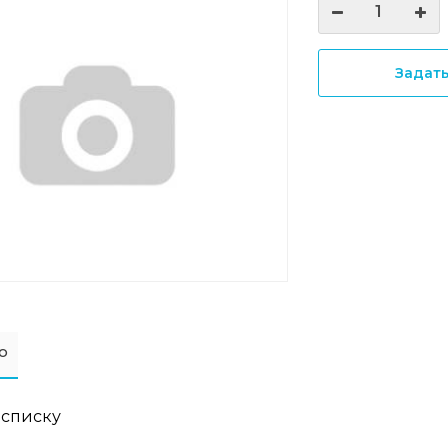
Задат
о
 списку