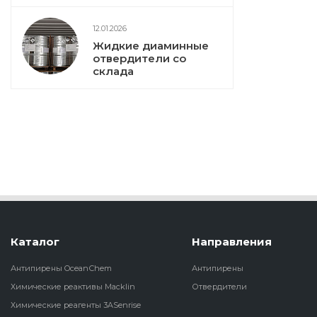
12.01.2026
Жидкие диаминные
отвердители со
склада
Каталог
Направления
Антипирены OceanСhem
Антипирены
Химические реактивы Macklin
Отвердители
Химические реагенты 3ASenrise