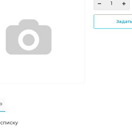
Задат
о
 списку