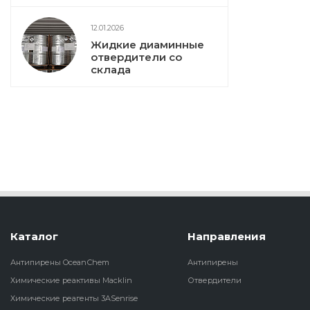
12.01.2026
Жидкие диаминные
отвердители со
склада
Каталог
Направления
Антипирены OceanСhem
Антипирены
Химические реактивы Macklin
Отвердители
Химические реагенты 3ASenrise