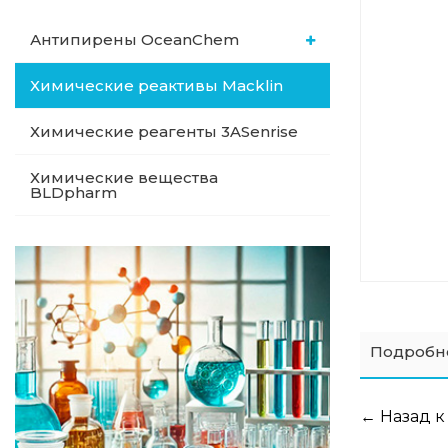
Антипирены OceanСhem
Химические реактивы Macklin
Химические реагенты 3ASenrise
Химические вещества
BLDpharm
Подробн
← Назад к