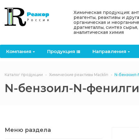
Назад
Назад
Назад
Назад
Назад
Химическая продукция: ан
реагенты, реактивы и друг
органическая и неорганиче
Компания
Продукция
Направления
Информация
Антипирены
драгметаллы, синтез сырья,
аналитическая химия
О компании
Антипирены
Антипирены
Новости
Органически
OceanСhem
антипирены
Компания
Продукция
Направления
Лицензии
Отвердители
Акции
Химические реактивы
Неорганичес
Macklin
антипирены
Партнеры
Вопрос-ответ
Каталог продукции
Химические реактивы Macklin
N-бензоил-
Химические реагенты
N-бензоил-N-фенилг
Документы
Политика
3ASenrise
конфиденциальности
Отзывы
Химические вещества
BLDpharm
Реквизиты
Меню раздела
Филиалы