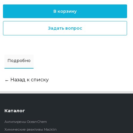
В корзину
Задать вопрос
Подробно
← Назад к списку
Каталог
Антипирены OceanСhem
Химические реактивы Macklin