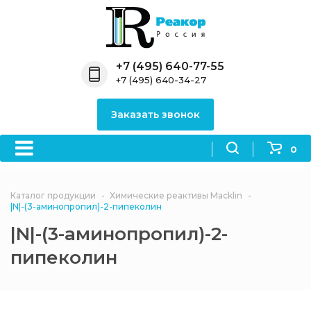
Назад
Назад
Назад
Назад
Назад
Компания
Продукция
Направления
Информация
Антипирены
+7 (495) 640-77-55
+7 (495) 640-34-27
О компании
Антипирены
Антипирены
Новости
Органически
OceanСhem
антипирены
Заказать звонок
Лицензии
Отвердители
Акции
Химические реактивы
Неорганичес
Macklin
антипирены
0
Партнеры
Вопрос-ответ
Химические реагенты
Документы
Политика
Каталог продукции
Химические реактивы Macklin
3ASenrise
конфиденциальности
|N|-(3-аминопропил)-2-пипеколин
Отзывы
|N|-(3-аминопропил)-2-
Химические вещества
BLDpharm
пипеколин
Реквизиты
Филиалы