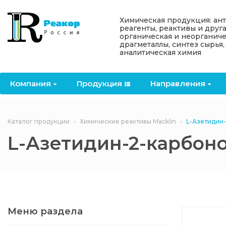
Назад
Назад
Назад
Назад
Назад
Химическая продукция: ан
реагенты, реактивы и друг
органическая и неорганиче
Компания
Продукция
Направления
Информация
Антипирены
драгметаллы, синтез сырья,
аналитическая химия
О компании
Антипирены
Антипирены
Новости
Органически
OceanСhem
антипирены
Компания
Продукция
Направления
Лицензии
Отвердители
Акции
Химические реактивы
Неорганичес
Macklin
антипирены
Партнеры
Вопрос-ответ
Каталог продукции
Химические реактивы Macklin
L-Азетидин-
Химические реагенты
L-Азетидин-2-карбоно
Документы
Политика
3ASenrise
конфиденциальности
Отзывы
Химические вещества
BLDpharm
Реквизиты
Меню раздела
Филиалы