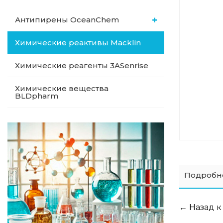
Антипирены OceanСhem
Химические реактивы Macklin
Химические реагенты 3ASenrise
Химические вещества
BLDpharm
Подробн
← Назад к