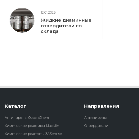
12.01.2026
Жидкие диаминные
отвердители со
склада
Каталог
Направления
Антипирены OceanСhem
Антипирены
Химические реактивы Macklin
Отвердители
Химические реагенты 3ASenrise