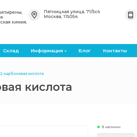
Назад
Назад
Пятницкая улица, 71/5с4
типирены,
Москва, 115054
ая
ская химия,
 OceanСhem
Органические антипирены
Неорганические
антипирены
е
Бромированные
органические антипирены
Бромированные кислоты и
ангидриды
Склад
Информация
Блог
Контакты
кие
Фосфоросодержащие
органические антипирены
Металлические оксиды и
соли
2-карбоновая кислота
Безгалогенные
вая кислота
органические антипирены
Фосфоросодержащие
неорганические
антипирены
В наличии