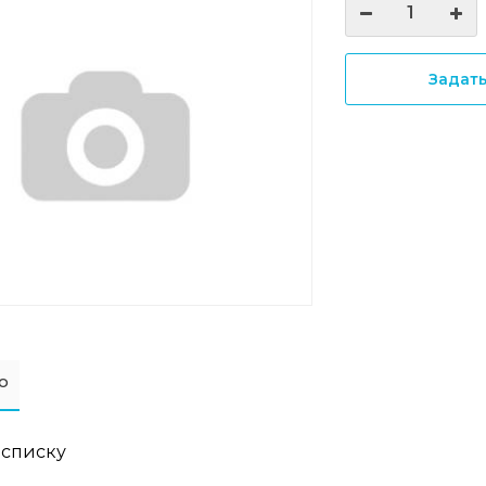
Задат
о
 списку