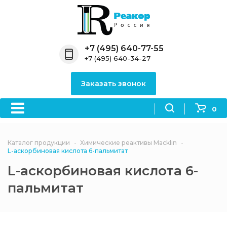
Назад
Назад
Назад
Назад
Назад
Компания
Продукция
Направления
Информация
Антипирены
+7 (495) 640-77-55
+7 (495) 640-34-27
О компании
Антипирены
Антипирены
Новости
Органически
OceanСhem
антипирены
Заказать звонок
Лицензии
Отвердители
Акции
Химические реактивы
Неорганичес
Macklin
антипирены
0
Партнеры
Вопрос-ответ
Химические реагенты
Документы
Политика
Каталог продукции
Химические реактивы Macklin
3ASenrise
конфиденциальности
L-аскорбиновая кислота 6-пальмитат
Отзывы
L-аскорбиновая кислота 6-
Химические вещества
BLDpharm
пальмитат
Реквизиты
Филиалы