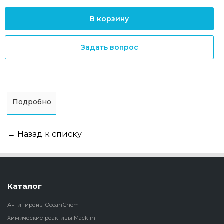
В корзину
Задать вопрос
Подробно
← Назад к списку
Каталог
Антипирены OceanСhem
Химические реактивы Macklin