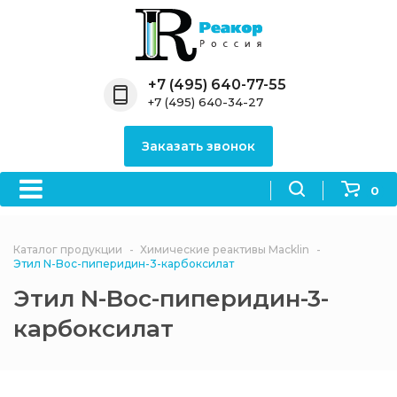
Назад
Назад
Назад
Назад
Назад
Компания
Продукция
Направления
Информация
Антипирены
+7 (495) 640-77-55
+7 (495) 640-34-27
О компании
Антипирены
Антипирены
Новости
Органически
OceanСhem
антипирены
Заказать звонок
Лицензии
Отвердители
Акции
Химические реактивы
Неорганичес
Macklin
антипирены
0
Партнеры
Вопрос-ответ
Химические реагенты
Документы
Политика
Каталог продукции
Химические реактивы Macklin
3ASenrise
конфиденциальности
Этил N-Boc-пиперидин-3-карбоксилат
Отзывы
Этил N-Boc-пиперидин-3-
Химические вещества
BLDpharm
карбоксилат
Реквизиты
Филиалы