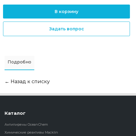
В корзину
Задать вопрос
Подробно
← Назад к списку
Каталог
Антипирены OceanСhem
Химические реактивы Macklin