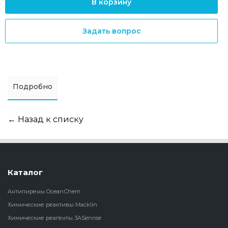
В корзину
Задать вопрос
Подробно
← Назад к списку
Каталог
Антипирены OceanСhem
Химические реактивы Macklin
Химические реагенты 3ASenrise