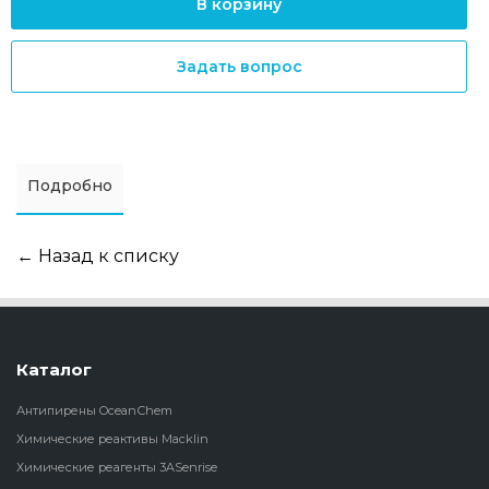
В корзину
Задать вопрос
Подробно
← Назад к списку
Каталог
Антипирены OceanСhem
Химические реактивы Macklin
Химические реагенты 3ASenrise