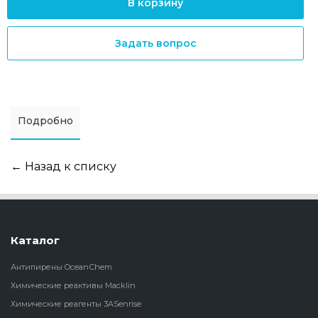
В корзину
Задать вопрос
Подробно
← Назад к списку
Каталог
Антипирены OceanСhem
Химические реактивы Macklin
Химические реагенты 3ASenrise