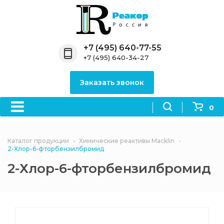
Назад
Назад
Назад
Назад
Назад
Компания
Продукция
Направления
Информация
Антипирены
+7 (495) 640-77-55
+7 (495) 640-34-27
О компании
Антипирены
Антипирены
Новости
Органически
OceanСhem
антипирены
Заказать звонок
Лицензии
Отвердители
Акции
Химические реактивы
Неорганичес
Macklin
антипирены
0
Партнеры
Вопрос-ответ
Химические реагенты
Документы
Политика
Каталог продукции
Химические реактивы Macklin
3ASenrise
конфиденциальности
2-Хлор-6-фторбензилбромид
Отзывы
2-Хлор-6-фторбензилбромид
Химические вещества
BLDpharm
Реквизиты
Филиалы