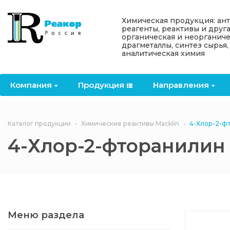
Назад
Назад
Назад
Назад
Назад
Химическая продукция: ан
реагенты, реактивы и друг
органическая и неорганиче
Компания
Продукция
Направления
Информация
Антипирены
драгметаллы, синтез сырья,
аналитическая химия
О компании
Антипирены
Антипирены
Новости
Органически
OceanСhem
антипирены
Компания
Продукция
Направления
Лицензии
Отвердители
Акции
Химические реактивы
Неорганичес
Macklin
антипирены
Партнеры
Вопрос-ответ
Каталог продукции
Химические реактивы Macklin
4-Хлор-2-ф
Химические реагенты
4-Хлор-2-фторанилин
Документы
Политика
3ASenrise
конфиденциальности
Отзывы
Химические вещества
BLDpharm
Реквизиты
Меню раздела
Филиалы