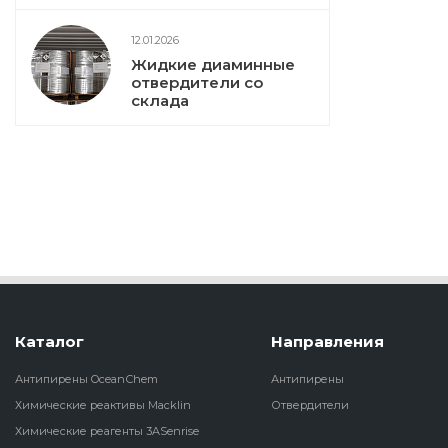
12.01.2026
Жидкие диаминные
отвердители со
склада
Каталог
Направления
Антипирены OceanСhem
Антипирены
Химические реактивы Macklin
Отвердители
Химические реагенты 3ASenrise