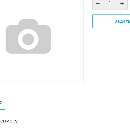
Задат
о
 списку