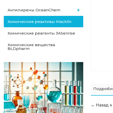
Антипирены OceanСhem
Химические реактивы Macklin
Химические реагенты 3ASenrise
Химические вещества
BLDpharm
Подробн
← Назад к