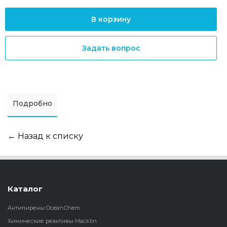
В корзину
Задать вопрос
Подробно
← Назад к списку
Каталог
Антипирены OceanСhem
Химические реактивы Macklin