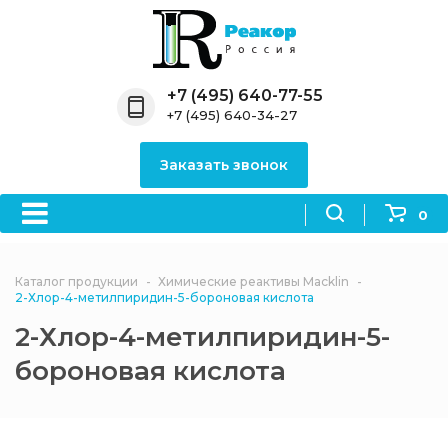
Назад
Назад
Назад
Назад
Назад
Компания
Продукция
Направления
Информация
Антипирены
+7 (495) 640-77-55
+7 (495) 640-34-27
О компании
Антипирены
Антипирены
Новости
Органически
OceanСhem
антипирены
Заказать звонок
Лицензии
Отвердители
Акции
Химические реактивы
Неорганичес
Macklin
антипирены
0
Партнеры
Вопрос-ответ
Химические реагенты
Документы
Политика
Каталог продукции
Химические реактивы Macklin
3ASenrise
конфиденциальности
2-Хлор-4-метилпиридин-5-бороновая кислота
Отзывы
2-Хлор-4-метилпиридин-5-
Химические вещества
BLDpharm
бороновая кислота
Реквизиты
Филиалы