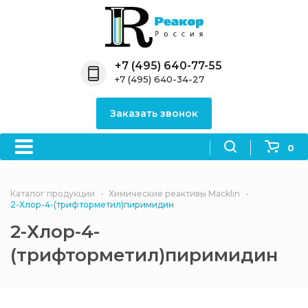
Назад
Назад
Назад
Назад
Назад
Компания
Продукция
Направления
Информация
Антипирены
+7 (495) 640-77-55
+7 (495) 640-34-27
О компании
Антипирены
Антипирены
Новости
Органически
OceanСhem
антипирены
Заказать звонок
Лицензии
Отвердители
Акции
Химические реактивы
Неорганичес
Macklin
антипирены
0
Партнеры
Вопрос-ответ
Химические реагенты
Документы
Политика
Каталог продукции
Химические реактивы Macklin
3ASenrise
конфиденциальности
2-Хлор-4-(трифторметил)пиримидин
Отзывы
2-Хлор-4-
Химические вещества
BLDpharm
(трифторметил)пиримидин
Реквизиты
Филиалы