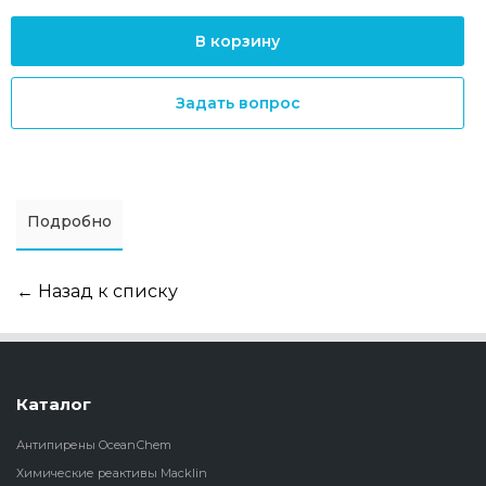
В корзину
Задать вопрос
Подробно
← Назад к списку
Каталог
Антипирены OceanСhem
Химические реактивы Macklin