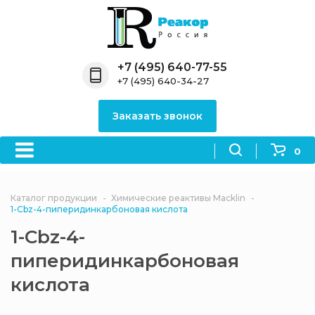
Назад
Назад
Назад
Назад
Назад
Компания
Продукция
Направления
Информация
Антипирены
+7 (495) 640-77-55
+7 (495) 640-34-27
О компании
Антипирены
Антипирены
Новости
Органически
OceanСhem
антипирены
Заказать звонок
Лицензии
Отвердители
Акции
Химические реактивы
Неорганичес
Macklin
антипирены
0
Партнеры
Вопрос-ответ
Химические реагенты
Документы
Политика
Каталог продукции
Химические реактивы Macklin
3ASenrise
конфиденциальности
1-Cbz-4-пиперидинкарбоновая кислота
Отзывы
1-Cbz-4-
Химические вещества
BLDpharm
пиперидинкарбоновая
Реквизиты
кислота
Филиалы