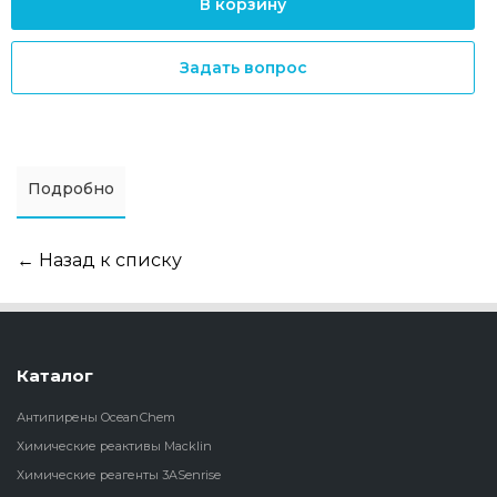
В корзину
Задать вопрос
Подробно
← Назад к списку
Каталог
Антипирены OceanСhem
Химические реактивы Macklin
Химические реагенты 3ASenrise