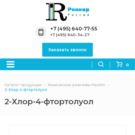
Назад
Назад
Назад
Назад
Назад
Компания
Продукция
Направления
Информация
Антипирены
+7 (495) 640-77-55
+7 (495) 640-34-27
О компании
Антипирены
Антипирены
Новости
Органически
OceanСhem
антипирены
Заказать звонок
Лицензии
Отвердители
Акции
Химические реактивы
Неорганичес
Macklin
антипирены
0
Партнеры
Вопрос-ответ
Химические реагенты
Документы
Политика
Каталог продукции
Химические реактивы Macklin
3ASenrise
конфиденциальности
2-Хлор-4-фтортолуол
Отзывы
2-Хлор-4-фтортолуол
Химические вещества
BLDpharm
Реквизиты
Филиалы