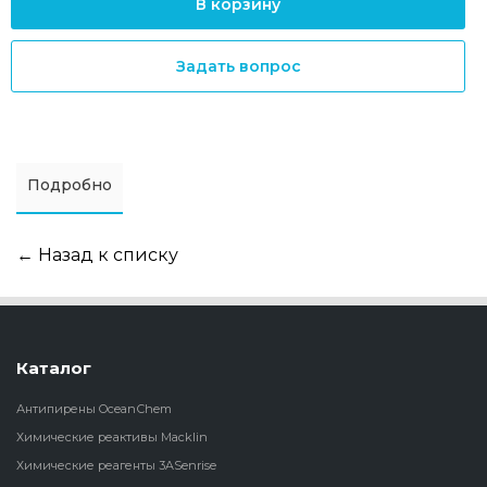
В корзину
Задать вопрос
Подробно
← Назад к списку
Каталог
Антипирены OceanСhem
Химические реактивы Macklin
Химические реагенты 3ASenrise