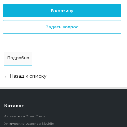
В корзину
Задать вопрос
Подробно
← Назад к списку
Каталог
Антипирены OceanСhem
Химические реактивы Macklin