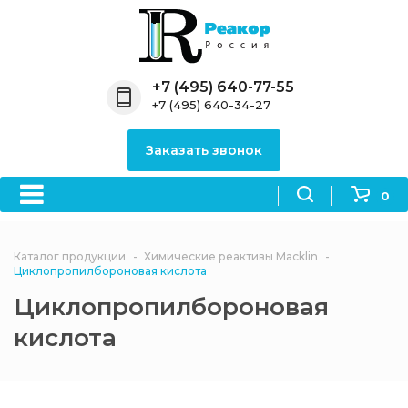
Назад
Назад
Назад
Назад
Назад
Компания
Продукция
Направления
Информация
Антипирены
+7 (495) 640-77-55
+7 (495) 640-34-27
О компании
Антипирены
Антипирены
Новости
Органически
OceanСhem
антипирены
Заказать звонок
Лицензии
Отвердители
Акции
Химические реактивы
Неорганичес
Macklin
антипирены
0
Партнеры
Вопрос-ответ
Химические реагенты
Документы
Политика
Каталог продукции
Химические реактивы Macklin
3ASenrise
конфиденциальности
Циклопропилбороновая кислота
Отзывы
Циклопропилбороновая
Химические вещества
BLDpharm
кислота
Реквизиты
Филиалы