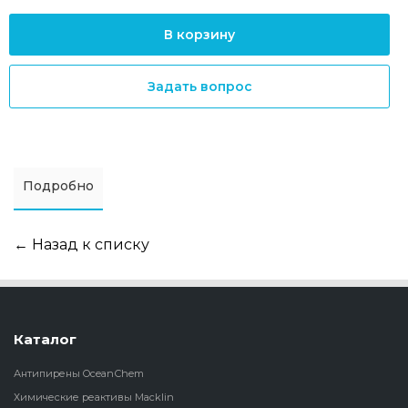
В корзину
Задать вопрос
Подробно
← Назад к списку
Каталог
Антипирены OceanСhem
Химические реактивы Macklin