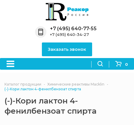
Назад
Назад
Назад
Назад
Назад
Компания
Продукция
Направления
Информация
Антипирены
+7 (495) 640-77-55
+7 (495) 640-34-27
О компании
Антипирены
Антипирены
Новости
Органически
OceanСhem
антипирены
Заказать звонок
Лицензии
Отвердители
Акции
Химические реактивы
Неорганичес
Macklin
антипирены
0
Партнеры
Вопрос-ответ
Химические реагенты
Документы
Политика
Каталог продукции
Химические реактивы Macklin
3ASenrise
конфиденциальности
(-)-Кори лактон 4-фенилбензоат спирта
Отзывы
(-)-Кори лактон 4-
Химические вещества
BLDpharm
фенилбензоат спирта
Реквизиты
Филиалы