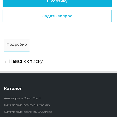
В корзину
Задать вопрос
Подробно
← Назад к списку
Каталог
Антипирены OceanСhem
Химические реактивы Macklin
Химические реагенты 3ASenrise