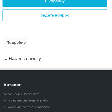
В корзину
Задать вопрос
Подробно
← Назад к списку
Каталог
Антипирены OceanСhem
Химические реактивы Macklin
Химические реагенты 3ASenrise