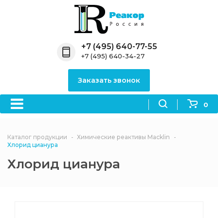
Назад
Назад
Назад
Назад
Назад
Компания
Продукция
Направления
Информация
Антипирены
+7 (495) 640-77-55
+7 (495) 640-34-27
О компании
Антипирены
Антипирены
Новости
Органически
OceanСhem
антипирены
Заказать звонок
Лицензии
Отвердители
Акции
Химические реактивы
Неорганичес
Macklin
антипирены
0
Партнеры
Вопрос-ответ
Химические реагенты
Документы
Политика
Каталог продукции
Химические реактивы Macklin
3ASenrise
конфиденциальности
Хлорид цианура
Отзывы
Хлорид цианура
Химические вещества
BLDpharm
Реквизиты
Филиалы