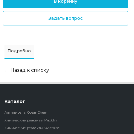
В корзину
Задать вопрос
Подробно
← Назад к списку
Каталог
Антипирены OceanСhem
Химические реактивы Macklin
Химические реагенты 3ASenrise