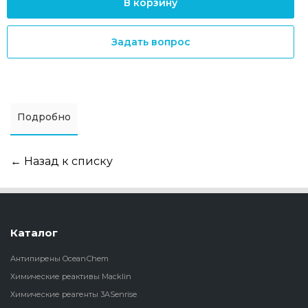
В корзину
Задать вопрос
Подробно
← Назад к списку
Каталог
Антипирены OceanСhem
Химические реактивы Macklin
Химические реагенты 3ASenrise