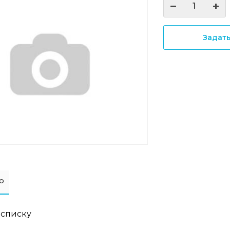
Задат
о
 списку