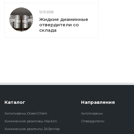
12.01.2026
Жидкие диаминные
отвердители со
склада
Каталог
Направления
Антипирены OceanСhem
Антипирены
Химические реактивы Macklin
Отвердители
Химические реагенты 3ASenrise