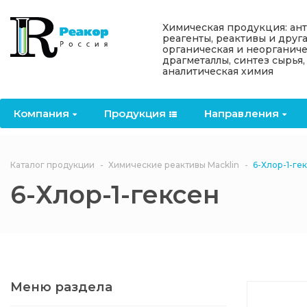
Назад
Назад
Назад
Назад
Назад
Химическая продукция: ан
реагенты, реактивы и друг
органическая и неорганиче
Компания
Продукция
Направления
Информация
Антипирены
драгметаллы, синтез сырья,
аналитическая химия
О компании
Антипирены
Антипирены
Новости
Органически
OceanСhem
антипирены
Компания
Продукция
Направления
Лицензии
Отвердители
Акции
Химические реактивы
Неорганичес
Macklin
антипирены
Партнеры
Вопрос-ответ
Каталог продукции
Химические реактивы Macklin
6-Хлор-1-ге
Химические реагенты
6-Хлор-1-гексен
Документы
Политика
3ASenrise
конфиденциальности
Отзывы
Химические вещества
BLDpharm
Реквизиты
Меню раздела
Филиалы