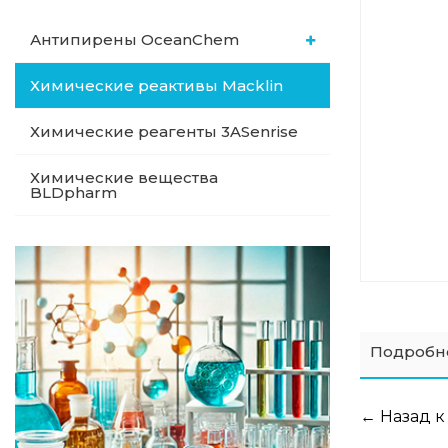
Антипирены OceanСhem
Химические реактивы Macklin
Химические реагенты 3ASenrise
Химические вещества
BLDpharm
Подробн
← Назад к