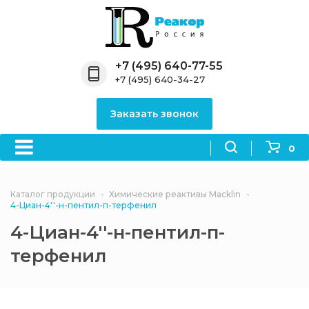
Назад
Назад
Назад
Назад
Назад
Компания
Продукция
Направления
Информация
Антипирены
+7 (495) 640-77-55
+7 (495) 640-34-27
О компании
Антипирены
Антипирены
Новости
Органически
OceanСhem
антипирены
Заказать звонок
Лицензии
Отвердители
Акции
Химические реактивы
Неорганичес
Macklin
антипирены
0
Партнеры
Вопрос-ответ
Химические реагенты
Документы
Политика
Каталог продукции
Химические реактивы Macklin
3ASenrise
конфиденциальности
4-Циан-4''-н-пентил-п-терфенил
Отзывы
4-Циан-4''-н-пентил-п-
Химические вещества
BLDpharm
терфенил
Реквизиты
Филиалы