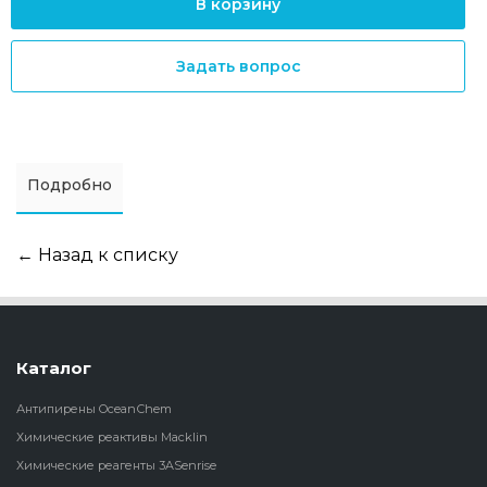
В корзину
Задать вопрос
Подробно
← Назад к списку
Каталог
Антипирены OceanСhem
Химические реактивы Macklin
Химические реагенты 3ASenrise