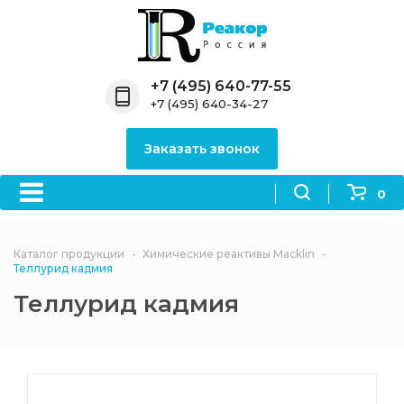
Назад
Назад
Назад
Назад
Назад
Компания
Продукция
Направления
Информация
Антипирены
+7 (495) 640-77-55
+7 (495) 640-34-27
О компании
Антипирены
Антипирены
Новости
Органически
OceanСhem
антипирены
Заказать звонок
Лицензии
Отвердители
Акции
Химические реактивы
Неорганичес
Macklin
антипирены
0
Партнеры
Вопрос-ответ
Химические реагенты
Документы
Политика
Каталог продукции
Химические реактивы Macklin
3ASenrise
конфиденциальности
Теллурид кадмия
Отзывы
Теллурид кадмия
Химические вещества
BLDpharm
Реквизиты
Филиалы