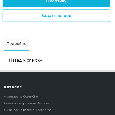
В корзину
Задать вопрос
Подробно
← Назад к списку
Каталог
Антипирены OceanСhem
Химические реактивы Macklin
Химические реагенты 3ASenrise