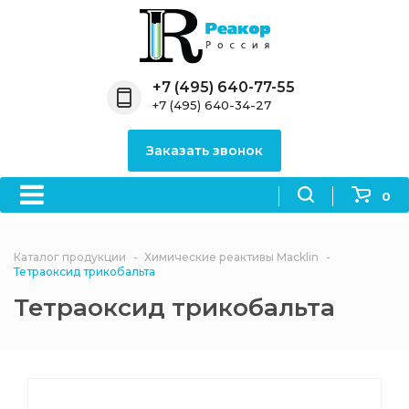
Назад
Назад
Назад
Назад
Назад
Компания
Продукция
Направления
Информация
Антипирены
+7 (495) 640-77-55
+7 (495) 640-34-27
О компании
Антипирены
Антипирены
Новости
Органически
OceanСhem
антипирены
Заказать звонок
Лицензии
Отвердители
Акции
Химические реактивы
Неорганичес
Macklin
антипирены
0
Партнеры
Вопрос-ответ
Химические реагенты
Документы
Политика
Каталог продукции
Химические реактивы Macklin
3ASenrise
конфиденциальности
Тетраоксид трикобальта
Отзывы
Тетраоксид трикобальта
Химические вещества
BLDpharm
Реквизиты
Филиалы