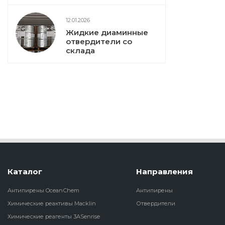
12.01.2026
Жидкие диаминные
отвердители со
склада
Каталог
Направления
Антипирены OceanСhem
Антипирены
Химические реактивы Macklin
Отвердители
Химические реагенты 3ASenrise