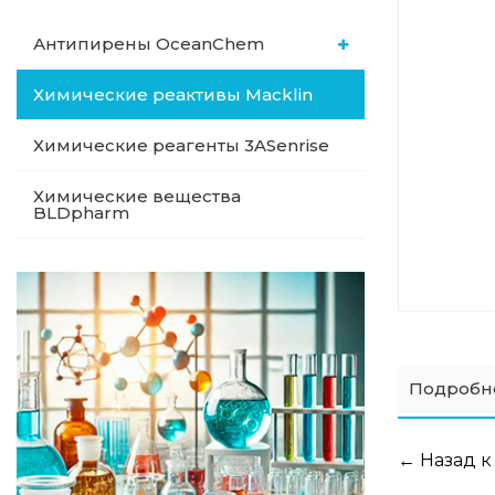
Антипирены OceanСhem
Химические реактивы Macklin
Химические реагенты 3ASenrise
Химические вещества
BLDpharm
Подробн
← Назад к