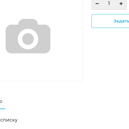
Задат
о
 списку