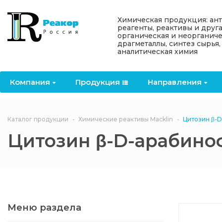
Назад
Назад
Назад
Назад
Назад
Химическая продукция: ан
реагенты, реактивы и друг
органическая и неорганиче
Компания
Продукция
Направления
Информация
Антипирены
драгметаллы, синтез сырья,
аналитическая химия
О компании
Антипирены
Антипирены
Новости
Органически
OceanСhem
антипирены
Компания
Продукция
Направления
Лицензии
Отвердители
Акции
Химические реактивы
Неорганичес
Macklin
антипирены
Партнеры
Вопрос-ответ
Каталог продукции
Химические реактивы Macklin
Цитозин β-
Химические реагенты
Цитозин β-D-арабино
Документы
Политика
3ASenrise
конфиденциальности
Отзывы
Химические вещества
BLDpharm
Реквизиты
Меню раздела
Филиалы