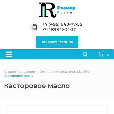
Назад
Назад
Назад
Назад
Назад
Компания
Продукция
Направления
Информация
Антипирены
+7 (495) 640-77-55
+7 (495) 640-34-27
О компании
Антипирены
Антипирены
Новости
Органически
OceanСhem
антипирены
Заказать звонок
Лицензии
Отвердители
Акции
Химические реактивы
Неорганичес
Macklin
антипирены
0
Партнеры
Вопрос-ответ
Химические реагенты
Документы
Политика
Каталог продукции
Химические реактивы Macklin
3ASenrise
конфиденциальности
Касторовое масло
Отзывы
Касторовое масло
Химические вещества
BLDpharm
Реквизиты
Филиалы