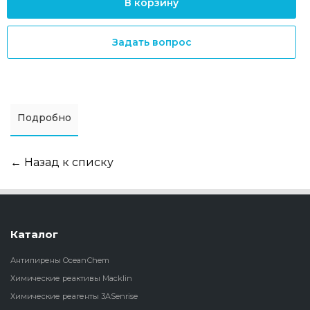
В корзину
Задать вопрос
Подробно
← Назад к списку
Каталог
Антипирены OceanСhem
Химические реактивы Macklin
Химические реагенты 3ASenrise