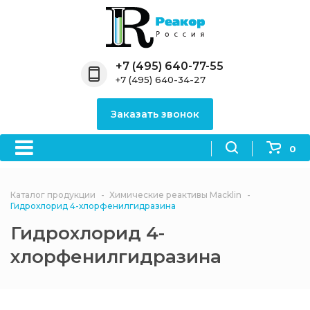
Назад
Назад
Назад
Назад
Назад
Компания
Продукция
Направления
Информация
Антипирены
+7 (495) 640-77-55
+7 (495) 640-34-27
О компании
Антипирены
Антипирены
Новости
Органически
OceanСhem
антипирены
Заказать звонок
Лицензии
Отвердители
Акции
Химические реактивы
Неорганичес
Macklin
антипирены
0
Партнеры
Вопрос-ответ
Химические реагенты
Документы
Политика
Каталог продукции
Химические реактивы Macklin
3ASenrise
конфиденциальности
Гидрохлорид 4-хлорфенилгидразина
Отзывы
Гидрохлорид 4-
Химические вещества
BLDpharm
хлорфенилгидразина
Реквизиты
Филиалы