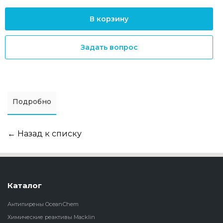
В корзину
Задать вопрос
Подробно
← Назад к списку
Каталог
Антипирены OceanСhem
Химические реактивы Macklin