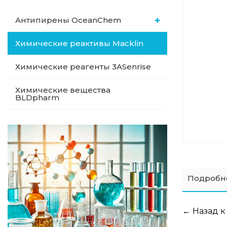
Антипирены OceanСhem
Химические реактивы Macklin
Химические реагенты 3ASenrise
Химические вещества
BLDpharm
Подробн
← Назад к