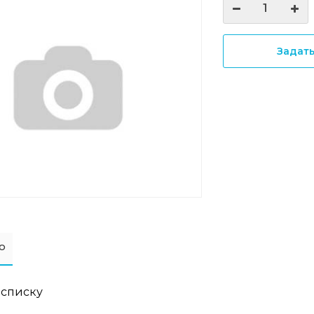
Задат
о
 списку