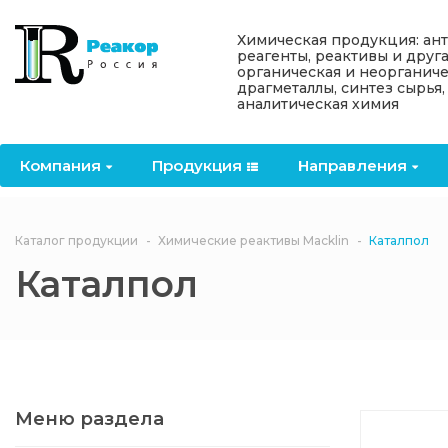
Назад
Назад
Назад
Назад
Назад
Химическая продукция: ан
реагенты, реактивы и друг
органическая и неорганиче
Компания
Продукция
Направления
Информация
Антипирены
драгметаллы, синтез сырья,
аналитическая химия
О компании
Антипирены
Антипирены
Новости
Органически
OceanСhem
антипирены
Компания
Продукция
Направления
Лицензии
Отвердители
Акции
Химические реактивы
Неорганичес
Macklin
антипирены
Партнеры
Вопрос-ответ
Каталог продукции
Химические реактивы Macklin
Каталпол
Химические реагенты
Каталпол
Документы
Политика
3ASenrise
конфиденциальности
Отзывы
Химические вещества
BLDpharm
Реквизиты
Меню раздела
Филиалы