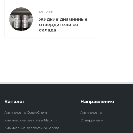
12.01.2026
Жидкие диаминные
отвердители со
склада
Каталог
Направления
Антипирены OceanСhem
Антипирены
Химические реактивы Macklin
Отвердители
Химические реагенты 3ASenrise