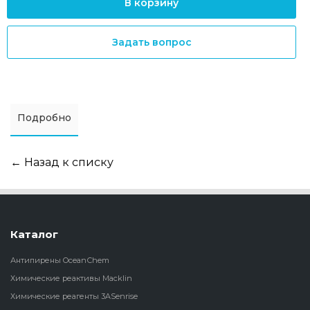
В корзину
Задать вопрос
Подробно
← Назад к списку
Каталог
Антипирены OceanСhem
Химические реактивы Macklin
Химические реагенты 3ASenrise