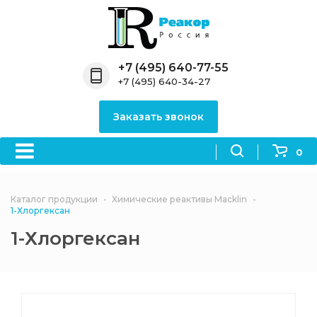
Назад
Назад
Назад
Назад
Назад
Компания
Продукция
Направления
Информация
Антипирены
+7 (495) 640-77-55
+7 (495) 640-34-27
О компании
Антипирены
Антипирены
Новости
Органически
OceanСhem
антипирены
Заказать звонок
Лицензии
Отвердители
Акции
Химические реактивы
Неорганичес
Macklin
антипирены
0
Партнеры
Вопрос-ответ
Химические реагенты
Документы
Политика
Каталог продукции
Химические реактивы Macklin
3ASenrise
конфиденциальности
1-Хлоргексан
Отзывы
1-Хлоргексан
Химические вещества
BLDpharm
Реквизиты
Филиалы