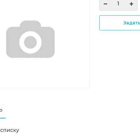
Задат
о
 списку