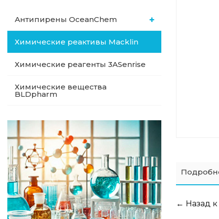
Антипирены OceanСhem
Химические реактивы Macklin
Химические реагенты 3ASenrise
Химические вещества
BLDpharm
Подробн
← Назад к