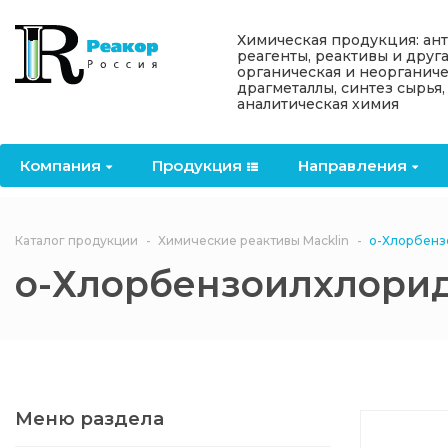
Назад
Назад
Назад
Назад
Назад
Химическая продукция: ан
реагенты, реактивы и друг
органическая и неорганиче
Компания
Продукция
Направления
Информация
Антипирены
драгметаллы, синтез сырья,
аналитическая химия
О компании
Антипирены
Антипирены
Новости
Органически
OceanСhem
антипирены
Компания
Продукция
Направления
Лицензии
Отвердители
Акции
Химические реактивы
Неорганичес
Macklin
антипирены
Партнеры
Вопрос-ответ
Каталог продукции
Химические реактивы Macklin
о-Хлорбенз
Химические реагенты
о-Хлорбензоилхлори
Документы
Политика
3ASenrise
конфиденциальности
Отзывы
Химические вещества
BLDpharm
Реквизиты
Меню раздела
Филиалы