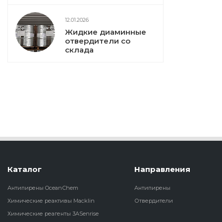
12.01.2026
Жидкие диаминные
отвердители со
склада
Каталог
Направления
Антипирены OceanСhem
Антипирены
Химические реактивы Macklin
Отвердители
Химические реагенты 3ASenrise