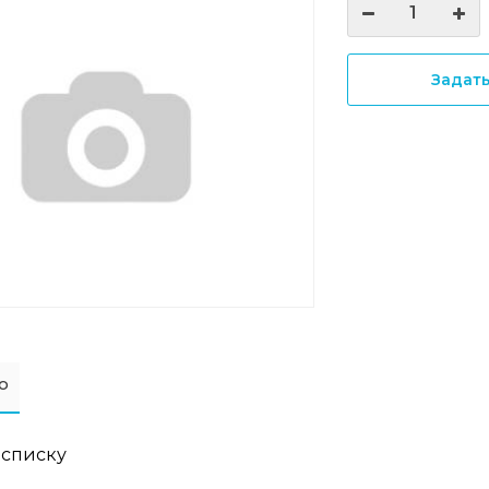
Задат
о
 списку