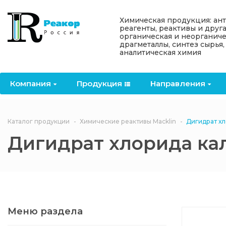
Назад
Назад
Назад
Назад
Назад
Химическая продукция: ан
реагенты, реактивы и друг
органическая и неорганиче
Компания
Продукция
Направления
Информация
Антипирены
драгметаллы, синтез сырья,
аналитическая химия
О компании
Антипирены
Антипирены
Новости
Органически
OceanСhem
антипирены
Компания
Продукция
Направления
Лицензии
Отвердители
Акции
Химические реактивы
Неорганичес
Macklin
антипирены
Партнеры
Вопрос-ответ
Каталог продукции
Химические реактивы Macklin
Дигидрат хл
Химические реагенты
Дигидрат хлорида ка
Документы
Политика
3ASenrise
конфиденциальности
Отзывы
Химические вещества
BLDpharm
Реквизиты
Меню раздела
Филиалы