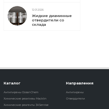
12.01.2026
Жидкие диаминные
отвердители со
склада
Каталог
Направления
Антипирены OceanСhem
Антипирены
Химические реактивы Macklin
Отвердители
Химические реагенты 3ASenrise