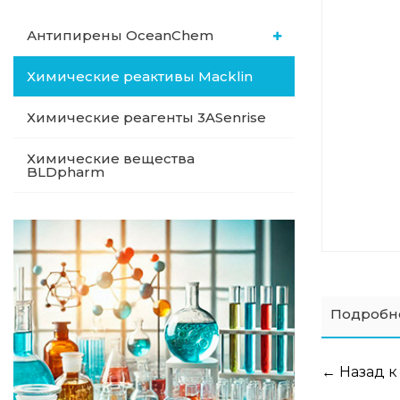
Антипирены OceanСhem
Химические реактивы Macklin
Химические реагенты 3ASenrise
Химические вещества
BLDpharm
Подробн
← Назад к