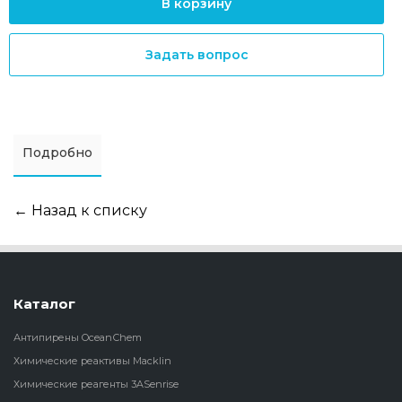
В корзину
Задать вопрос
Подробно
← Назад к списку
Каталог
Антипирены OceanСhem
Химические реактивы Macklin
Химические реагенты 3ASenrise