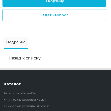
В корзину
Задать вопрос
Подробно
← Назад к списку
Каталог
Антипирены OceanСhem
Химические реактивы Macklin
Химические реагенты 3ASenrise