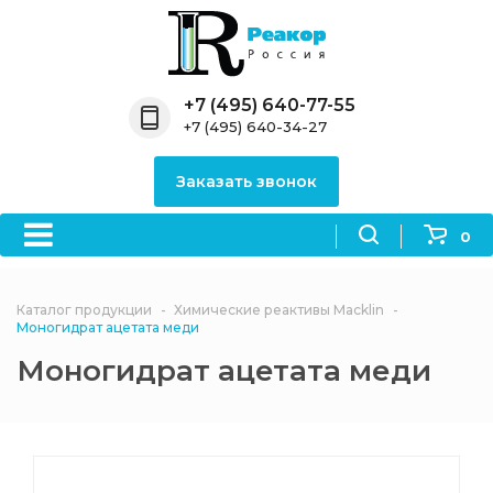
Назад
Назад
Назад
Назад
Назад
Компания
Продукция
Направления
Информация
Антипирены
+7 (495) 640-77-55
+7 (495) 640-34-27
О компании
Антипирены
Антипирены
Новости
Органически
OceanСhem
антипирены
Заказать звонок
Лицензии
Отвердители
Акции
Химические реактивы
Неорганичес
Macklin
антипирены
0
Партнеры
Вопрос-ответ
Химические реагенты
Документы
Политика
Каталог продукции
Химические реактивы Macklin
3ASenrise
конфиденциальности
Моногидрат ацетата меди
Отзывы
Моногидрат ацетата меди
Химические вещества
BLDpharm
Реквизиты
Филиалы