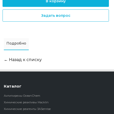
В корзину
Задать вопрос
Подробно
← Назад к списку
Каталог
Антипирены OceanСhem
Химические реактивы Macklin
Химические реагенты 3ASenrise