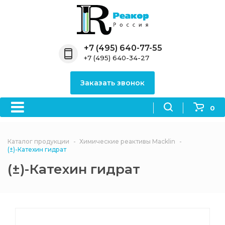
Назад
Назад
Назад
Назад
Назад
Компания
Продукция
Направления
Информация
Антипирены
+7 (495) 640-77-55
+7 (495) 640-34-27
О компании
Антипирены
Антипирены
Новости
Органически
OceanСhem
антипирены
Заказать звонок
Лицензии
Отвердители
Акции
Химические реактивы
Неорганичес
Macklin
антипирены
0
Партнеры
Вопрос-ответ
Химические реагенты
Документы
Политика
Каталог продукции
Химические реактивы Macklin
3ASenrise
конфиденциальности
(±)-Катехин гидрат
Отзывы
(±)-Катехин гидрат
Химические вещества
BLDpharm
Реквизиты
Филиалы