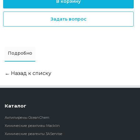
В корзину
Задать вопрос
Подробно
← Назад к списку
Каталог
Антипирены OceanСhem
Химические реактивы Macklin
Химические реагенты 3ASenrise