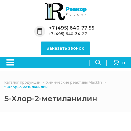
Назад
Назад
Назад
Назад
Назад
Компания
Продукция
Направления
Информация
Антипирены
+7 (495) 640-77-55
+7 (495) 640-34-27
О компании
Антипирены
Антипирены
Новости
Органически
OceanСhem
антипирены
Заказать звонок
Лицензии
Отвердители
Акции
Химические реактивы
Неорганичес
Macklin
антипирены
0
Партнеры
Вопрос-ответ
Химические реагенты
Документы
Политика
Каталог продукции
Химические реактивы Macklin
3ASenrise
конфиденциальности
5-Хлор-2-метиланилин
Отзывы
5-Хлор-2-метиланилин
Химические вещества
BLDpharm
Реквизиты
Филиалы