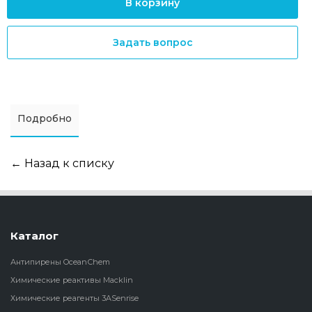
В корзину
Задать вопрос
Подробно
← Назад к списку
Каталог
Антипирены OceanСhem
Химические реактивы Macklin
Химические реагенты 3ASenrise