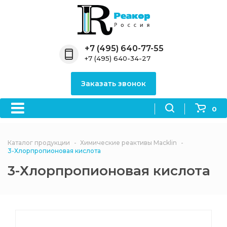
Назад
Назад
Назад
Назад
Назад
Компания
Продукция
Направления
Информация
Антипирены
+7 (495) 640-77-55
+7 (495) 640-34-27
О компании
Антипирены
Антипирены
Новости
Органически
OceanСhem
антипирены
Заказать звонок
Лицензии
Отвердители
Акции
Химические реактивы
Неорганичес
Macklin
антипирены
0
Партнеры
Вопрос-ответ
Химические реагенты
Документы
Политика
Каталог продукции
Химические реактивы Macklin
3ASenrise
конфиденциальности
3-Хлорпропионовая кислота
Отзывы
3-Хлорпропионовая кислота
Химические вещества
BLDpharm
Реквизиты
Филиалы