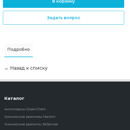
В корзину
Задать вопрос
Подробно
← Назад к списку
Каталог
Антипирены OceanСhem
Химические реактивы Macklin
Химические реагенты 3ASenrise