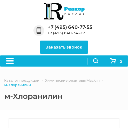
Назад
Назад
Назад
Назад
Назад
Компания
Продукция
Направления
Информация
Антипирены
+7 (495) 640-77-55
+7 (495) 640-34-27
О компании
Антипирены
Антипирены
Новости
Органически
OceanСhem
антипирены
Заказать звонок
Лицензии
Отвердители
Акции
Химические реактивы
Неорганичес
Macklin
антипирены
0
Партнеры
Вопрос-ответ
Химические реагенты
Документы
Политика
Каталог продукции
Химические реактивы Macklin
3ASenrise
конфиденциальности
м-Хлоранилин
Отзывы
м-Хлоранилин
Химические вещества
BLDpharm
Реквизиты
Филиалы