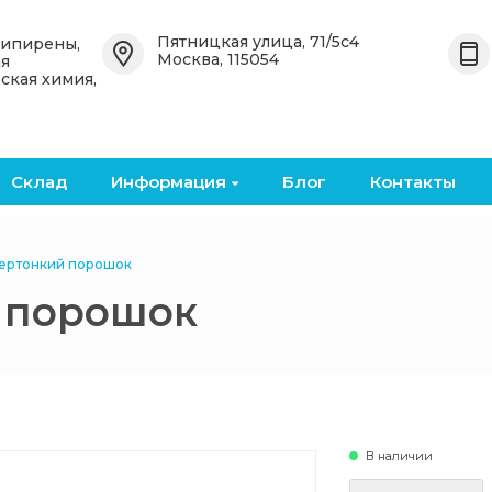
Назад
Назад
Пятницкая улица, 71/5с4
типирены,
Москва, 115054
ая
ская химия,
 OceanСhem
Органические антипирены
Неорганические
антипирены
е
Бромированные
органические антипирены
Бромированные кислоты и
ангидриды
Склад
Информация
Блог
Контакты
кие
Фосфоросодержащие
органические антипирены
Металлические оксиды и
соли
ертонкий порошок
Безгалогенные
 порошок
органические антипирены
Фосфоросодержащие
неорганические
антипирены
В наличии