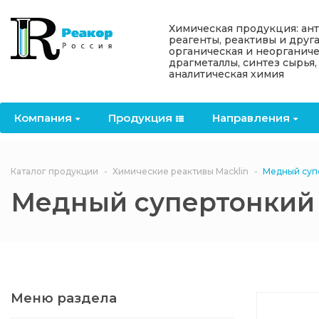
Назад
Назад
Назад
Назад
Назад
Химическая продукция: ан
реагенты, реактивы и друг
органическая и неорганиче
Компания
Продукция
Направления
Информация
Антипирены
драгметаллы, синтез сырья,
аналитическая химия
О компании
Антипирены
Антипирены
Новости
Органически
OceanСhem
антипирены
Компания
Продукция
Направления
Лицензии
Отвердители
Акции
Химические реактивы
Неорганичес
Macklin
антипирены
Партнеры
Вопрос-ответ
Каталог продукции
Химические реактивы Macklin
Медный суп
Химические реагенты
Медный супертонкий
Документы
Политика
3ASenrise
конфиденциальности
Отзывы
Химические вещества
BLDpharm
Реквизиты
Меню раздела
Филиалы