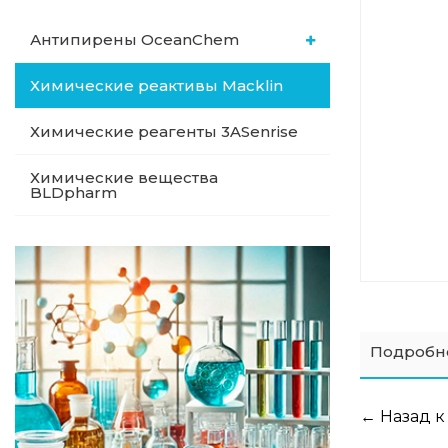
Антипирены OceanСhem
Химические реактивы Macklin
Химические реагенты 3ASenrise
Химические вещества
BLDpharm
Подробн
← Назад к