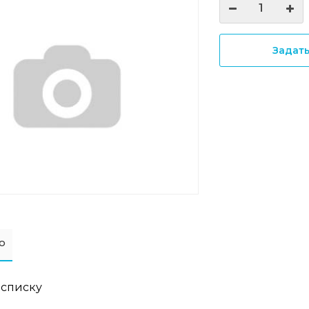
Задат
о
 списку