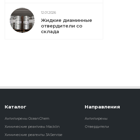
12.01.2026
Жидкие диаминные
отвердители со
склада
Каталог
Направления
Антипирены OceanСhem
Антипирены
Химические реактивы Macklin
Отвердители
Химические реагенты 3ASenrise