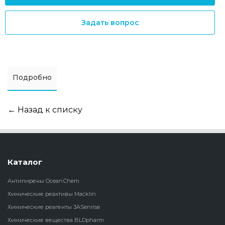
Задать вопрос
Подробно
← Назад к списку
Каталог
Антипирены OceanСhem
Химические реактивы Macklin
Химические реагенты 3ASenrise
Химические вещества BLDpharm