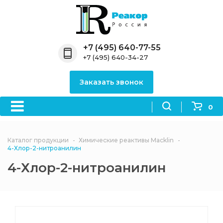
Назад
Назад
Назад
Назад
Назад
Компания
Продукция
Направления
Информация
Антипирены
+7 (495) 640-77-55
+7 (495) 640-34-27
О компании
Антипирены
Антипирены
Новости
Органически
OceanСhem
антипирены
Заказать звонок
Лицензии
Отвердители
Акции
Химические реактивы
Неорганичес
Macklin
антипирены
0
Партнеры
Вопрос-ответ
Химические реагенты
Документы
Политика
Каталог продукции
Химические реактивы Macklin
3ASenrise
конфиденциальности
4-Хлор-2-нитроанилин
Отзывы
4-Хлор-2-нитроанилин
Химические вещества
BLDpharm
Реквизиты
Филиалы