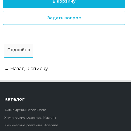
В корзину
Задать вопрос
Подробно
← Назад к списку
Каталог
Антипирены OceanСhem
Химические реактивы Macklin
Химические реагенты 3ASenrise