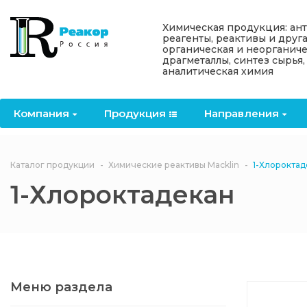
Назад
Назад
Назад
Назад
Назад
Химическая продукция: ан
реагенты, реактивы и друг
органическая и неорганиче
Компания
Продукция
Направления
Информация
Антипирены
драгметаллы, синтез сырья,
аналитическая химия
О компании
Антипирены
Антипирены
Новости
Органически
OceanСhem
антипирены
Компания
Продукция
Направления
Лицензии
Отвердители
Акции
Химические реактивы
Неорганичес
Macklin
антипирены
Партнеры
Вопрос-ответ
Каталог продукции
Химические реактивы Macklin
1-Хлороктад
Химические реагенты
1-Хлороктадекан
Документы
Политика
3ASenrise
конфиденциальности
Отзывы
Химические вещества
BLDpharm
Реквизиты
Меню раздела
Филиалы