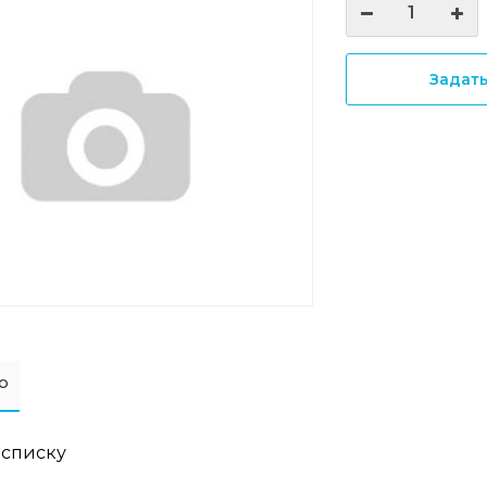
Задат
о
 списку