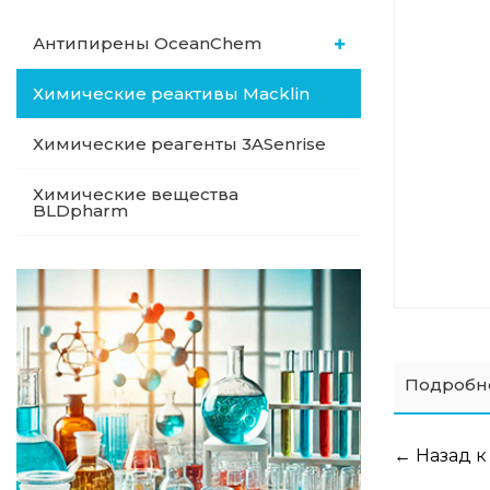
Антипирены OceanСhem
Химические реактивы Macklin
Химические реагенты 3ASenrise
Химические вещества
BLDpharm
Подробн
← Назад к