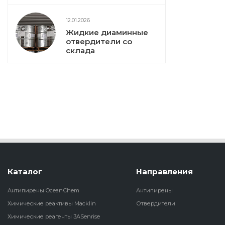
12.01.2026
Жидкие диаминные
отвердители со
склада
Каталог
Направления
Антипирены OceanСhem
Антипирены
Химические реактивы Macklin
Отвердители
Химические реагенты 3ASenrise