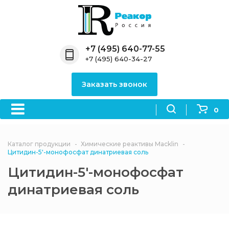
Назад
Назад
Назад
Назад
Назад
Компания
Продукция
Направления
Информация
Антипирены
+7 (495) 640-77-55
+7 (495) 640-34-27
О компании
Антипирены
Антипирены
Новости
Органически
OceanСhem
антипирены
Заказать звонок
Лицензии
Отвердители
Акции
Химические реактивы
Неорганичес
Macklin
антипирены
0
Партнеры
Вопрос-ответ
Химические реагенты
Документы
Политика
Каталог продукции
Химические реактивы Macklin
3ASenrise
конфиденциальности
Цитидин-5'-монофосфат динатриевая соль
Отзывы
Цитидин-5'-монофосфат
Химические вещества
BLDpharm
динатриевая соль
Реквизиты
Филиалы