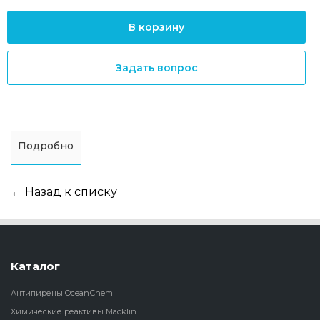
В корзину
Задать вопрос
Подробно
← Назад к списку
Каталог
Антипирены OceanСhem
Химические реактивы Macklin