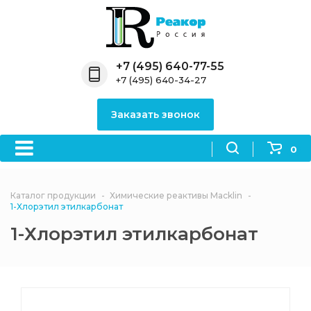
Назад
Назад
Назад
Назад
Назад
Компания
Продукция
Направления
Информация
Антипирены
+7 (495) 640-77-55
+7 (495) 640-34-27
О компании
Антипирены
Антипирены
Новости
Органически
OceanСhem
антипирены
Заказать звонок
Лицензии
Отвердители
Акции
Химические реактивы
Неорганичес
Macklin
антипирены
0
Партнеры
Вопрос-ответ
Химические реагенты
Документы
Политика
Каталог продукции
Химические реактивы Macklin
3ASenrise
конфиденциальности
1-Хлорэтил этилкарбонат
Отзывы
1-Хлорэтил этилкарбонат
Химические вещества
BLDpharm
Реквизиты
Филиалы