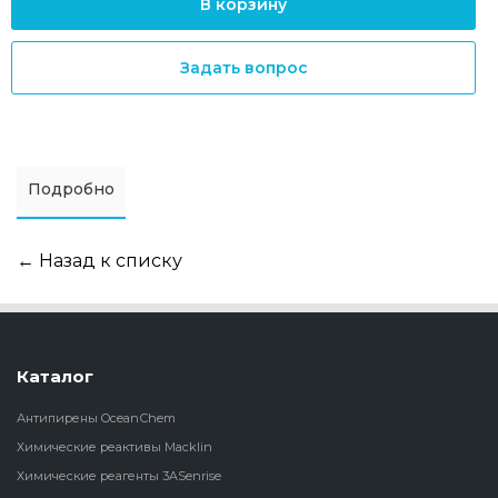
В корзину
Задать вопрос
Подробно
← Назад к списку
Каталог
Антипирены OceanСhem
Химические реактивы Macklin
Химические реагенты 3ASenrise